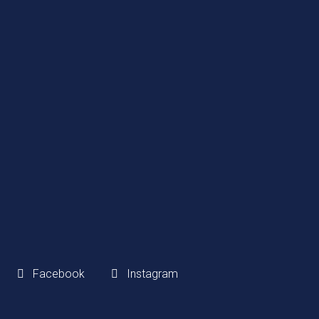
Comeana, Carmignano
Telefono:
+39 055 8710201
Email:
info@mtastucci.it
P.IVA/CF:
01318750476
SEGUICI
Facebook
Instagram