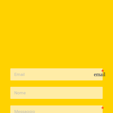
HAI BISOGNO DI AIUTO?
Contattaci
Per qualsiasi informazione non esitare a contattarci, il
nostro team di professionisti sarà in grado di soddisfare
ogni tua esigenza e saprà darti i giusti consigli per
realizzare il tuo packaging personalizzato.
email