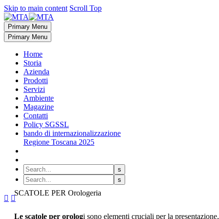
Skip to main content
Scroll Top
Primary Menu
Primary Menu
Home
Storia
Azienda
Prodotti
Servizi
Ambiente
Magazine
Contatti
Policy SGSSL
bando di internazionalizzazione
Regione Toscana 2025
SCATOLE PER Orologeria


Le scatole per orolog
i sono elementi cruciali per la presentazione,