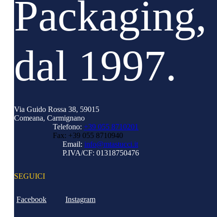
Packaging, 
dal 1997.
Via Guido Rossa 38, 59015
Comeana, Carmignano
Telefono:
+39 055 8710201
Fax: +39 055 8710940
Email:
info@mtastucci.it
P.IVA/CF:
01318750476
SEGUICI
Facebook
Instagram