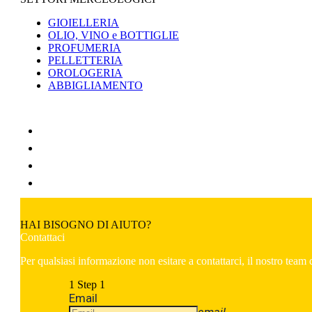
GIOIELLERIA
OLIO, VINO e BOTTIGLIE
PROFUMERIA
PELLETTERIA
OROLOGERIA
ABBIGLIAMENTO
HAI BISOGNO DI AIUTO?
Contattaci
Per qualsiasi informazione non esitare a contattarci, il nostro team d
1
Step 1
Email
email