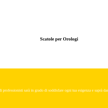
Scatole per Orologi
i professionisti sarà in grado di soddisfare ogni tua esigenza e saprà dart