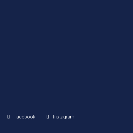
Via Guido Rossa 38, 59015
Comeana, Carmignano
Telefono:
+39 055 8710201
Email:
info@mtastucci.it
P.IVA/CF:
01318750476
SEGUICI
Facebook
Instagram