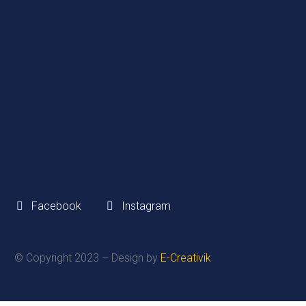
Telefono:
+39 055 8710201
Email:
info@mtastucci.it
P.IVA/CF:
01318750476
SEGUICI
Facebook
Instagram
© Copyright 2023 – Design by
E-Creativik