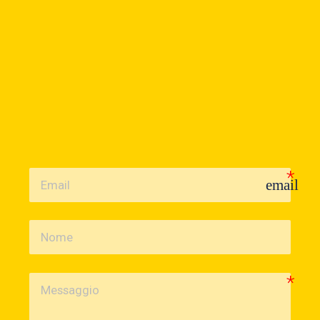
Contattaci
Per qualsiasi informazione non esitare a contattarci, il
nostro team di professionisti sarà in grado di soddisfare
ogni tua esigenza e saprà darti i giusti consigli per
realizzare il tuo packaging personalizzato.
email