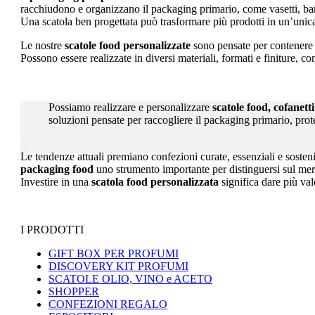
racchiudono e organizzano il packaging primario, come vasetti, barat
Una scatola ben progettata può trasformare più prodotti in un’unica
Le nostre
scatole food personalizzate
sono pensate per contenere p
Possono essere realizzate in diversi materiali, formati e finiture, 
Possiamo realizzare e personalizzare
scatole food, cofanett
soluzioni pensate per raccogliere il packaging primario, prot

Le tendenze attuali premiano confezioni curate, essenziali e sostenib
packaging food
uno strumento importante per distinguersi sul mer
Investire in una
scatola food personalizzata
significa dare più val
I PRODOTTI
GIFT BOX PER PROFUMI
DISCOVERY KIT PROFUMI
SCATOLE OLIO, VINO e ACETO
SHOPPER
CONFEZIONI REGALO