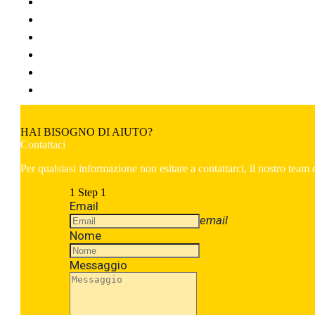
HAI BISOGNO DI AIUTO?
Contattaci
Per qualsiasi informazione non esitare a contattarci, il nostro team d
1
Step 1
Email
email
Nome
Messaggio