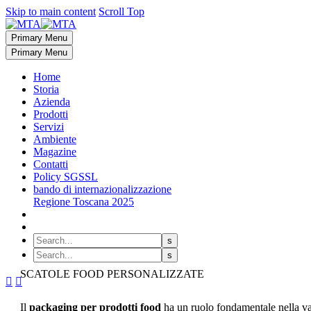
Skip to main content
Scroll Top
Primary Menu
Primary Menu
Home
Storia
Azienda
Prodotti
Servizi
Ambiente
Magazine
Contatti
Policy SGSSL
bando di internazionalizzazione
Regione Toscana 2025
SCATOLE FOOD PERSONALIZZATE


Il
packaging per prodotti food
ha un ruolo fondamentale nella valo