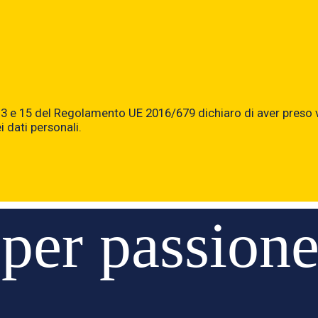
t. 7,13 e 15 del Regolamento UE 2016/679 dichiaro di aver preso
dati personali.
per passione