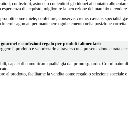
toli, confezioni, astucci o contenitori già idonei al contatto alimentare
 esperienza di acquisto, migliorare la percezione del marchio e rendere l
rodotti come miele, confetture, conserve, creme, caviale, specialità ga
con interni sagomati per mantenere ogni elemento nella posizione corretta.
i gourmet e confezioni regalo per prodotti alimentari:
eggere il prodotto e valorizzarlo attraverso una presentazione curata e co
ili, capaci di comunicare qualità già dal primo sguardo. Colori naturali, 
cato.
ore al prodotto, facilitarne la vendita come regalo o selezione speciale e 