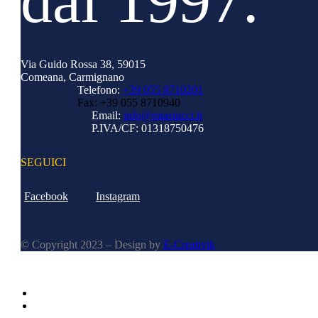
dal 1997.
Via Guido Rossa 38, 59015
Comeana, Carmignano
Telefono:
+39 055 8710201
Fax: +39 055 8710940
Email:
info@mtastucci.it
P.IVA/CF:
01318750476
SEGUICI
Facebook
Instagram
© Copyright 2023 – Design by
E-Creativik