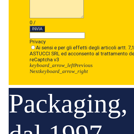
0
/
INVIA
Privacy
Ai sensi e per gli effetti degli articoli art
ASTUCCI SRL ed acconsento al trattamento dei 
reCaptcha v3
keyboard_arrow_left
Previous
Next
keyboard_arrow_right
Packaging, 